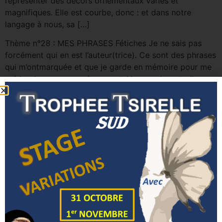
représenter des décors ornementaux variés et
magnifiques. Elle est courbe, donc : et dans notre
langage à nous, sa […]
Thème n°28 : MES PHRASES Fétiches Je ne sais pas
forcément qui en est l’auteur(trice). Ce sont des phrases
qui m’ontmarquée et que je garde en mémoire pour me
guider dans mon enseignement. Vous parleront-elles
comme à moi ?Ou bien chacun doit-il avoir les siennes
propres ? ENSEIGNER, C’EST APPRENDRE UNE
SECONDE FOIS. La phrase […]
Thème n°27 : LES CORRECTIONS J’ai souvent vu des
professeurs donner de très bons cours, avec de beaux
exercices, de très bonnes corrections, « rien à dire » …
comme on dit ! Mais les élèves… vraiment pas terribles,
avec plein de défauts. Mais alors ???… Déjà, il faut
savoir que toutes les corrections données […]
Thème n°26 : DE LA SCULPTURE SUR HUMAIN…