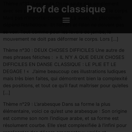
Thème n°31 : Les sauts On ne saute pas simplement
Prof de classique
avec ses pieds, ses jambes, on saute avec tout le corps.
Mais pas n’importe-comment. Là aussi, du placement
dépend l’esthétique. Et l’effort et l’élan ne doivent pas
se voir. Tout comme pour les levers de jambe, le
mouvement ne doit pas déformer le corps. Lors […]
Thème n°30 : DEUX CHOSES DIFFICILES Une autre de
mes phrases fétiches : » IL N’Y A QUE DEUX CHOSES
DIFFICILES EN DANSE CLASSIQUE : LE PLIE ET LE
DEGAGE ! « J’aime beaucoup ces illustrations ludiques
mais très bien faites, qui démontrent bien la complexité
des positions, et tout ce qu’il faut maîtriser pour qu’elles
[…]
Thème n°29 : L’arabesque Dans sa forme la plus
élémentaire, voici ce qu’est une arabesque : Son origine
est comme son nom l’indique arabe, et sa forme est
résolument courbe. Elle s’est complexifiée à l’infini pour