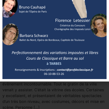
Souvent je dis que c’est ce que je fais. Cela n’a vraiment
rien de péjoratif. Parce-que je pense qu’avec un travail
adapté, on peut sculpter le corps en fonction des
exigences de la danse classique. Là où je sais que
nombre de professeurs prennent les élèves tels […]
Thème n°25 : LEs pointes Je vais parler des pointes
pour les enfants. Du début. Il n’y a pas deux corps
semblables, il n’y a pas non plus deux paires de pieds
qui se ressemblent. Chaque être est unique. Alors
pourquoi décider que les pointes, on doit les mettre à
12 ans ? Ce formatage, cette […]
Thème n°24 : LE GALA DE FIN D’ANNEE Quand j’étais
enfant, le Gala de Danse, c’était une institution, un
évènement incontournable. Tout le gratin de la ville
venait y assister. C’était la vitrine des écoles. Certaines
y excellaient, et présentaient de véritables spectacles
d’un très bon niveau, avec costumes, décors et mise en
scène. Personne […]